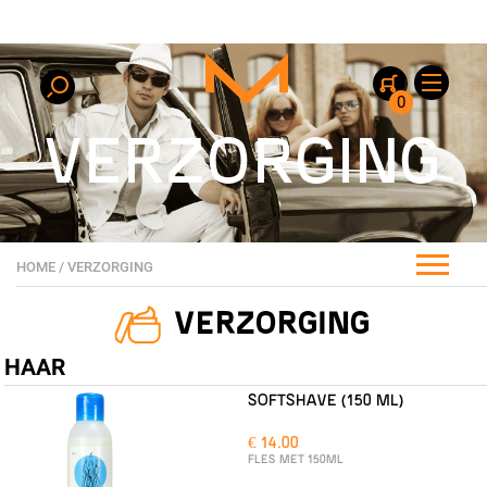
0
VERZORGING
HOME
/
VERZORGING
VERZORGING
HAAR
SOFTSHAVE (150 ML)
€ 14.00
FLES MET 150ML