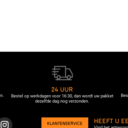
24 UUR
n.
Bes
Bestel op werkdagen voor 16:30, dan wordt uw pakket
dezelfde dag nog verzonden.
HEEFT U E
KLANTENSERVICE
Vind het antwoord