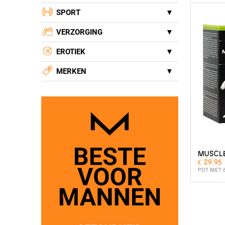
SPORT
VERZORGING
EROTIEK
MERKEN
MUSCL
€ 29.95
POT MET 