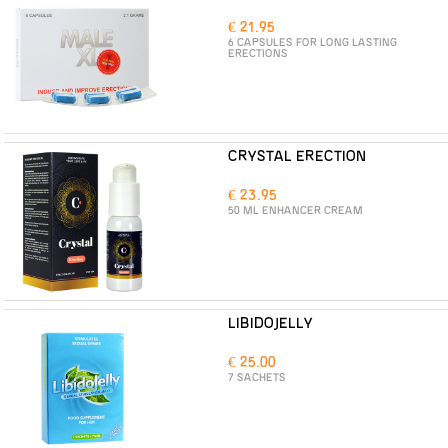
€ 21.95
6 CAPSULES FOR LONG LASTING
ERECTIONS
CRYSTAL ERECTION
€ 23.95
50 ML ENHANCER CREAM
LIBIDOJELLY
€ 25.00
7 SACHETS